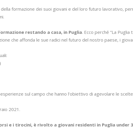
della formazione dei suoi giovani e del loro futuro lavorativo, pe
ni.
formazione restando a casa, in Puglia
. Ecco perché “La Puglia t
ne che affonda le sue radici nel futuro del nostro paese, i giovan
ali:
)
: esperienze sul campo che hanno l’obiettivo di agevolare le scelte
braio 2021.
rsi e i tirocini, è rivolto a giovani residenti in Puglia unde