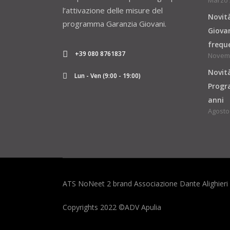
Marzo 
l’attivazione delle misure del
Novit
programma Garanzia Giovani.
Giovan
freque
+39 080 8761837
Novemb
Novità
Lun - Ven (9:00 - 19:00)
Progra
anni
Agosto 
ATS NoNeet 2 brand Associazione Dante Alighier
Copyrights 2022 ©ADV Apulia