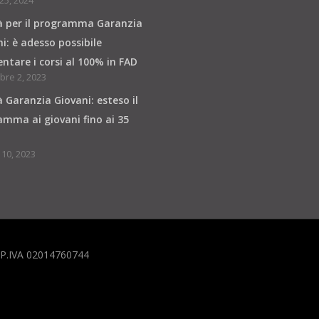
25, 2024
à per il programma Garanzia
i: è adesso possibile
ntare i corsi al 100% in FAD
re 2, 2023
 Garanzia Giovani: esteso il
mma ai giovani fino ai 35
10, 2023
i P.IVA 02014760744