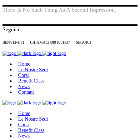
There Is No Such Thing As A Second Impression.
Seguici.
BENVENUTI
CHIAMACI 080 8761837
SEGUICI
Home
Le Nostre Sedi
Corsi
Benefit Class
News
Contatti
Home
Le Nostre Sedi
Corsi
Benefit Class
News