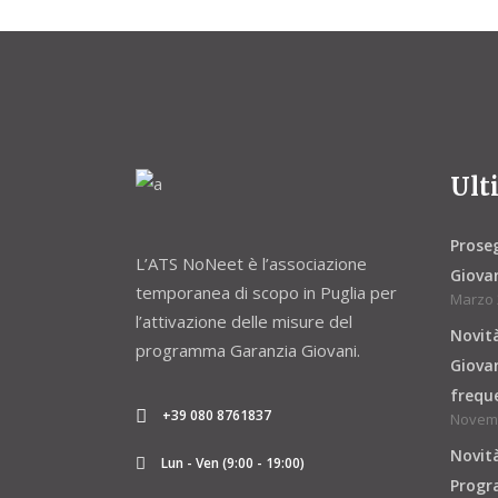
Ult
Proseg
L’ATS NoNeet è l’associazione
Giovan
temporanea di scopo in Puglia per
Marzo 
l’attivazione delle misure del
Novit
programma Garanzia Giovani.
Giovan
freque
+39 080 8761837
Novemb
Novità
Lun - Ven (9:00 - 19:00)
Progra