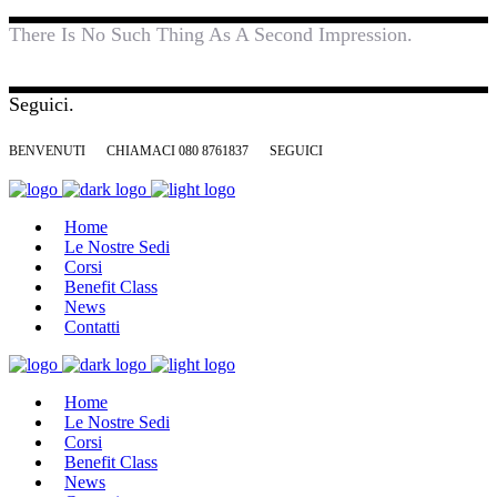
There Is No Such Thing As A Second Impression.
Seguici.
BENVENUTI
CHIAMACI 080 8761837
SEGUICI
Home
Le Nostre Sedi
Corsi
Benefit Class
News
Contatti
Home
Le Nostre Sedi
Corsi
Benefit Class
News