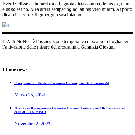
Everti vidisse elaboraret est ad, ignota dictas commodo ius ex, nam
eius soleat no. Mea altera sadipscing no, an his vero minim. At porro
dicam ius, vim zril gubergren suscipiantur.
L’ATS NoNeet è l’associazione temporanea di scopo in Puglia per
l’attivazione delle misure del programma Garanzia Giovani.
+39 080 8761837
Lun - Ven (9:00 - 19:00)
Ultime news
Proseguono le attività di Garanzia Giovani, riparte la misura 2A
Marzo 25, 2024
Novità per il programma Garanzia Giovani: è adesso possibile frequentare i
corsi al 100% in FAD
Novembre 2, 2023