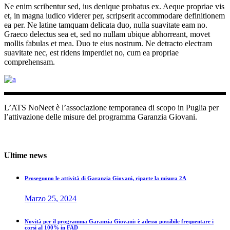
Ne enim scribentur sed, ius denique probatus ex. Aeque propriae vis
et, in magna iudico viderer per, scripserit accommodare definitionem
ea per. Ne latine tamquam delicata duo, nulla suavitate eam no.
Graeco delectus sea et, sed no nullam ubique abhorreant, movet
mollis fabulas et mea. Duo te eius nostrum. Ne detracto electram
suavitate nec, est ridens imperdiet no, cum ea propriae
comprehensam.
L’ATS NoNeet è l’associazione temporanea di scopo in Puglia per
l’attivazione delle misure del programma Garanzia Giovani.
+39 080 8761837
Lun - Ven (9:00 - 19:00)
Ultime news
Proseguono le attività di Garanzia Giovani, riparte la misura 2A
Marzo 25, 2024
Novità per il programma Garanzia Giovani: è adesso possibile frequentare i
corsi al 100% in FAD