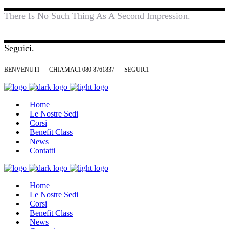
There Is No Such Thing As A Second Impression.
Seguici.
BENVENUTI
CHIAMACI 080 8761837
SEGUICI
Home
Le Nostre Sedi
Corsi
Benefit Class
News
Contatti
Home
Le Nostre Sedi
Corsi
Benefit Class
News